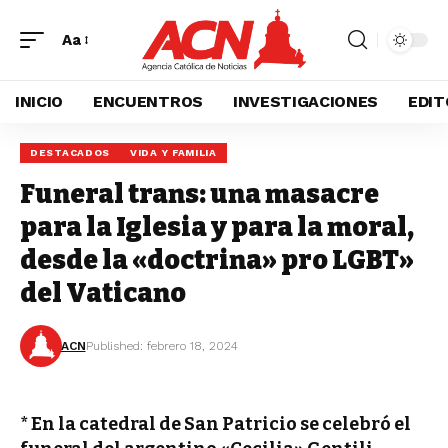
Aa
INICIO
ENCUENTROS
INVESTIGACIONES
EDIT
DESTACADOS
VIDA Y FAMILIA
Funeral trans: una masacre
para la Iglesia y para la moral,
desde la «doctrina» pro LGBT»
del Vaticano
ACN
Published: febrero 18, 2024
* En la catedral de San Patricio se celebró el