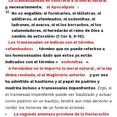
La transexualidad es contraria a la moral natural
y, necesariamente,
al Apocalipsis
:
No os engañéis: ni fornicarios, ni idólatras, ni
adúlteros, ni afeminados, ni sodomitas, ni
ladrones, ni avaros, ni ni los borrachos, ni los
calumniadores, ni heredarán el reino de Dios a
cambio de extorsión» (1 Cor 6, 9-10).
Los transexuales se indican con el término
«afeminados»
,
término que no puede referirse a
los homosexuales dado que estos ya están
indicados con el término «
sodomitas
«
.
A Fernández no le importa la moral natural , ni la ley
divina revelada, ni el Magisterio anterior
y por eso
ha admitido al bautismo y al papel de padrino y
madrina incluso a transexuales impenitentes
.
Ergo,
si
el transexual impenitente puede ser bautizado y actuar
como padrino en un bautizo, tendrá aún más derecho a
recibir los honores de un funeral eclesial.
La segunda amenaza proviene de la Declaración