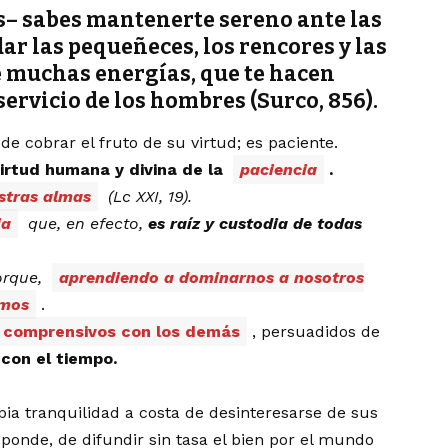
ios– sabes mantenerte sereno ante las
ar las pequeñeces, los rencores y las
de muchas energías, que te hacen
 servicio de los hombres (Surco, 856).
de cobrar el fruto de su virtud; es paciente.
irtud humana y divina de la
paciencia
.
estras almas
(Lc XXI, 19).
ia
que, en efecto,
es raíz y custodia de todas
orque,
aprendiendo a dominarnos a nosotros
omos
.
er comprensivos con los demás
, persuadidos de
 con el tiempo.
ia tranquilidad a costa de desinteresarse de sus
ponde, de difundir sin tasa el bien por el mundo