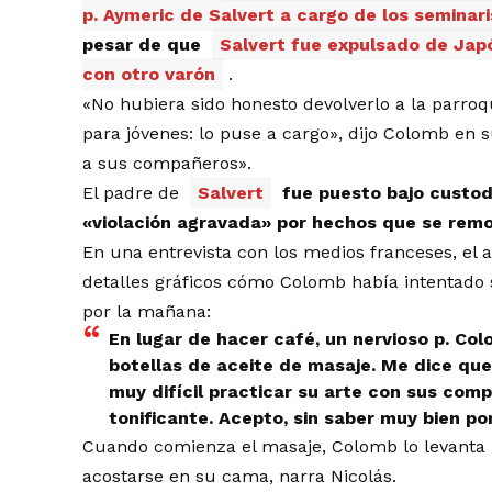
p. Aymeric de Salvert a cargo de los seminari
pesar de que
Salvert fue expulsado de Japó
con otro varón
.
«No hubiera sido honesto devolverlo a la parroq
para jóvenes: lo puse a cargo», dijo Colomb en 
a sus compañeros».
El padre de
Salvert
fue puesto bajo custodi
«violación agravada» por hechos que se rem
En una entrevista con los medios franceses, el 
detalles gráficos cómo Colomb había intentado 
por la mañana:
En lugar de hacer café, un nervioso p. C
botellas de aceite de masaje. Me dice que
muy difícil practicar su arte con sus co
tonificante. Acepto, sin saber muy bien po
Cuando comienza el masaje, Colomb lo levanta re
acostarse en su cama, narra Nicolás.