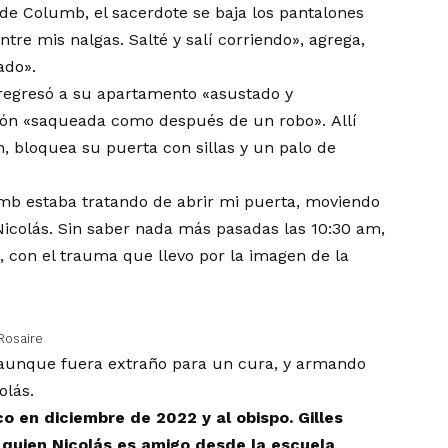
de Columb, el sacerdote se baja los pantalones
tre mis nalgas. Salté y salí corriendo», agrega,
lado».
 regresó a su apartamento «asustado y
ión «saqueada como después de un robo». Allí
, bloquea su puerta con sillas y un palo de
umb estaba tratando de abrir mi puerta, moviendo
icolás. Sin saber nada más pasadas las 10:30 am,
, con el trauma que llevo por la imagen de la
Rosaire
aunque fuera extraño para un cura, y armando
olás.
co en diciembre de 2022 y al obispo. Gilles
e quien Nicolás es amigo desde la escuela