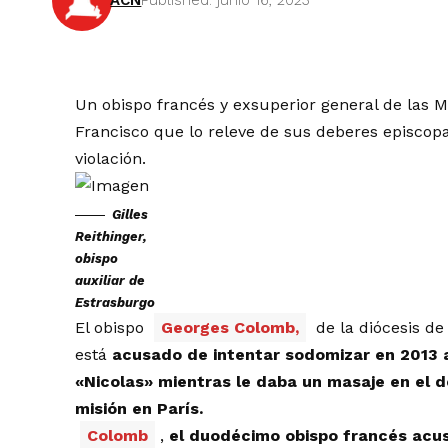
ACN
Published: junio 16, 2023
Un obispo francés y exsuperior general de las Mi
Francisco que lo releve de sus deberes episcopa
violación.
Gilles
Reithinger,
obispo
auxiliar de
Estrasburgo
El obispo
Georges Colomb,
de la diócesis de
está
acusado de intentar sodomizar en 2013 
«Nicolas» mientras le daba un masaje en el 
misión en París.
Colomb
,
el duodécimo obispo francés acu