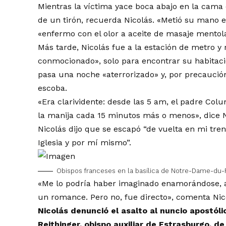
Mientras la víctima yace boca abajo en la cama 
de un tirón, recuerda Nicolás. «Metió su mano en
«enfermo con el olor a aceite de masaje mento
Más tarde, Nicolás fue a la estación de metro y
conmocionado», solo para encontrar su habitac
pasa una noche «aterrorizado» y, por precaución
escoba.
«Era clarividente: desde las 5 am, el padre Col
la manija cada 15 minutos más o menos», dice N
Nicolás dijo que se escapó “de vuelta en mi tren
Iglesia y por mí mismo”.
Obispos franceses en la basílica de Notre-Dame-du-
«Me lo podría haber imaginado enamorándose, 
un romance. Pero no, fue directo», comenta Nic
Nicolás denunció el asalto al nuncio apostóli
Reithinger, obispo auxiliar de Estrasburgo, d