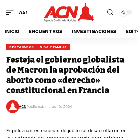
Aa
INICIO
ENCUENTROS
INVESTIGACIONES
EDIT
DESTACADOS
VIDA Y FAMILIA
Festeja el gobierno globalista
de Macron la aprobación del
aborto como «derecho»
constitucional en Francia
ACN
Published: marzo 10, 2024
Espeluznantes escenas de júbilo se desarrollaron en