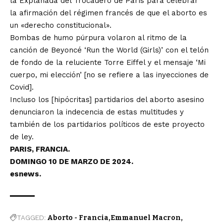
la Explanada del Trocadero de París para celebrar
la
afirmación
del régimen francés de que el aborto es
un «derecho constitucional».
Bombas de humo púrpura volaron al ritmo de la
canción de Beyoncé ‘Run the World (Girls)’ con el telón
de fondo de la reluciente Torre Eiffel y el mensaje ‘Mi
cuerpo, mi elección’ [no se refiere a las inyecciones de
Covid].
Incluso los [hipócritas] partidarios del aborto asesino
denunciaron la indecencia de estas multitudes y
también de los partidarios políticos de este proyecto
de ley.
PARIS, FRANCIA.
DOMINGO 10 DE MARZO DE 2024.
esnews.
TAGGED:
Aborto - Francia
Emmanuel Macron