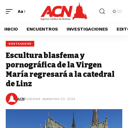
Aa
INICIO
ENCUENTROS
INVESTIGACIONES
EDIT
DESTACADOS
Escultura blasfema y
pornográfica de la Virgen
María regresará a la catedral
de Linz
ACN
Published: septiembre 20, 2024