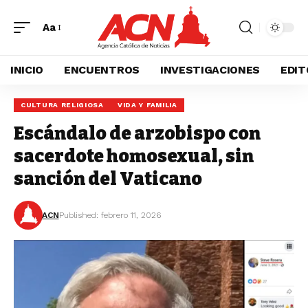
Aa
INICIO
ENCUENTROS
INVESTIGACIONES
EDIT
CULTURA RELIGIOSA
VIDA Y FAMILIA
Escándalo de arzobispo con
sacerdote homosexual, sin
sanción del Vaticano
ACN
Published: febrero 11, 2026