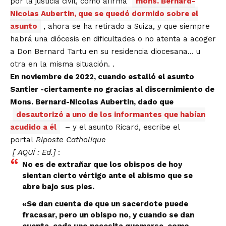
por la justicia civil, como afirma
mons. Bernard-
Nicolas Aubertin, que se quedó dormido sobre el
asunto
, ahora se ha retirado a Suiza, y que siempre
habrá una diócesis en dificultades o no atenta a acoger
a Don Bernard Tartu en su residencia diocesana… u
otra en la misma situación. .
En noviembre de 2022, cuando estalló el asunto
Santier -ciertamente no gracias al discernimiento de
Mons. Bernard-Nicolas Aubertin, dado que
desautorizó a uno de los informantes que habían
acudido a él
– y el asunto Ricard, escribe el
portal
Riposte Catholique
[
AQUÍ
: Ed.]
:
No es de extrañar que los obispos de hoy
sientan cierto vértigo ante el abismo que se
abre bajo sus pies.
«Se dan cuenta de que un sacerdote puede
fracasar, pero un obispo no, y cuando se dan