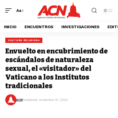
Aa
INICIO
ENCUENTROS
INVESTIGACIONES
EDIT
CULTURA RELIGIOSA
Envuelto en encubrimiento de
escándalos de naturaleza
sexual, el «visitador» del
Vaticano a los Institutos
tradicionales
ACN
Published: noviembre 10, 2024