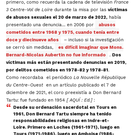
primero, como recuerda la cadena de televisión
France
3 Centre-Val de Loire
durante la misa por las
víctimas
de abusos sexuales el 20 de marzo de 2022,
había
presentado una denuncia… en 2006 por
abusos
cometidos entre 1968 y 1975, cuando tenía entre
doce y diecinueve años
– incluso si la investigación
se cerró sin medidas,
es difícil imaginar que Mons.
Bernard-Nicolas Aubertin no fue informado
.
Dos
víctimas más están presentando denuncias en 2019,
por delitos cometidos en 1978-82 y 1978-81
.
Como recordaba el periódico
La Nouvelle République
du Centre-Ouest
en un artículo publicado el 7 de
diciembre de 2021, el coro preexistía a Don Bernard
Tartu: fue fundado en 1954
[
AQUÍ
: Ed.]
:
Desde su ordenación sacerdotal en Tours en
1961, Don Bernard Tartu siempre ha tenido
responsabilidades religiosas en Indre-et-
Loire. Primero en Loches (1961-1971), luego en
Tours (1971-1986), luego en Amboise (1986-