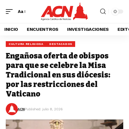
Aa
INICIO
ENCUENTROS
INVESTIGACIONES
EDIT
CULTURA RELIGIOSA
DESTACADOS
Engañosa oferta de obispos
para que se celebre la Misa
Tradicional en sus diócesis:
por las restricciones del
Vaticano
ACN
Published: julio 8, 2026