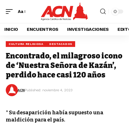
Aa
INICIO
ENCUENTROS
INVESTIGACIONES
EDIT
CULTURA RELIGIOSA
DESTACADOS
Encontrado, el milagroso icono
de ‘Nuestra Señora de Kazán’,
perdido hace casi 120 años
ACN
Published: noviembre 4, 2023
* Su desaparición había supuesto una
maldición para el país.