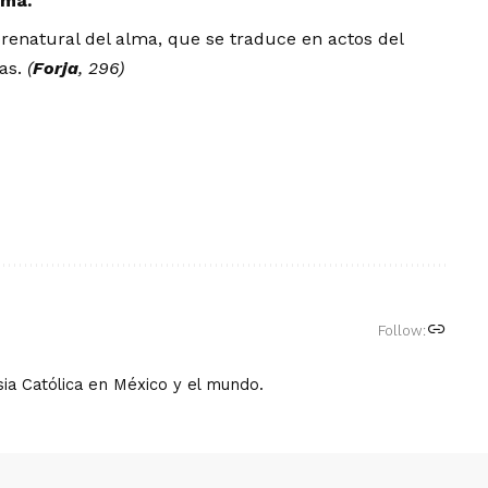
ima.
renatural del alma, que se traduce en actos del
ras.
(
Forja
, 296)
Follow:
ia Católica en México y el mundo.