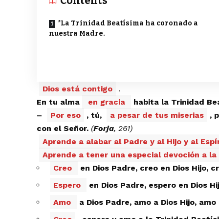
Contents
*La Trinidad Beatísima ha coronado a
nuestra Madre.
Dios está contigo
.
En tu alma
en gracia
habita la Trinidad Be
–
Por eso
, tú,
a pesar de tus miserias
, 
con el Señor.
(
Forja
, 261)
Aprende a alabar al Padre y al Hijo y al Espí
Aprende a tener una especial devoción a la
Creo
en Dios Padre, creo en Dios Hijo, c
Espero
en Dios Padre, espero en Dios Hi
Amo
a Dios Padre, amo a Dios Hijo, amo 