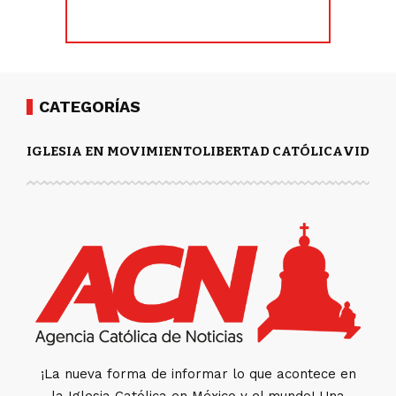
CATEGORÍAS
IGLESIA EN MOVIMIENTO
LIBERTAD CATÓLICA
VIDA Y
¡La nueva forma de informar lo que acontece en
la Iglesia Católica en México y el mundo! Una