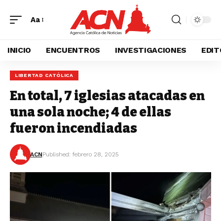
Aa
INICIO
ENCUENTROS
INVESTIGACIONES
EDIT
LIBERTAD CATÓLICA
En total, 7 iglesias atacadas en
una sola noche; 4 de ellas
fueron incendiadas
ACN
Published: febrero 28, 2025