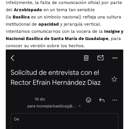
Infelizmente, la falta de comunicación oficial por parte
del
Arzobispado
en un tema tan sensible
(la
Basílica
es un símbolo nacional) refleja una cultura
institucional de
opacidad
y jerarquía vertical.
Intentamos comunicarnos con la vocera de la
Insigne y
Nacional Basílica de Santa María de Guadalupe
, para
conocer su versión sobre los hechos.