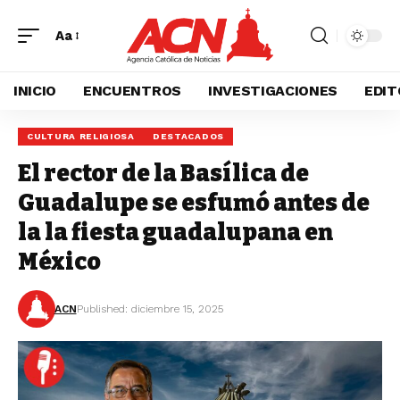
Aa
INICIO
ENCUENTROS
INVESTIGACIONES
EDIT
CULTURA RELIGIOSA
DESTACADOS
El rector de la Basílica de
Guadalupe se esfumó antes de
la la fiesta guadalupana en
México
ACN
Published: diciembre 15, 2025