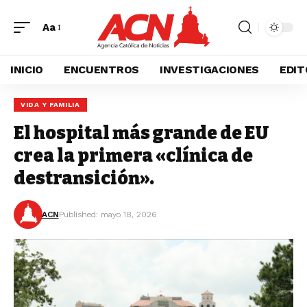
Aa
INICIO
ENCUENTROS
INVESTIGACIONES
EDIT
VIDA Y FAMILIA
El hospital más grande de EU
crea la primera «clínica de
destransición».
ACN
Published: mayo 18, 2026