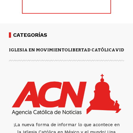
CATEGORÍAS
IGLESIA EN MOVIMIENTO
LIBERTAD CATÓLICA
VIDA Y
¡La nueva forma de informar lo que acontece en
la Iglesia Católica en México y el mundo! Una