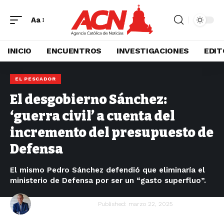
Aa
INICIO
ENCUENTROS
INVESTIGACIONES
EDIT
EL PESCADOR
El desgobierno Sánchez:
‘guerra civil’ a cuenta del
incremento del presupuesto de
Defensa
El mismo Pedro Sánchez defendió que eliminaría el
ministerio de Defensa por ser un “gasto superfluo”.
Luis Losada Pescador
Published: marzo 22, 2025