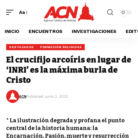
Aa
INICIO
ENCUENTROS
INVESTIGACIONES
EDIT
DESTACADOS
FORMACIÓN RELIGIOSA
El crucifijo arcoíris en lugar de
‘INRI’ es la máxima burla de
Cristo
ACN
Published: junio 2, 2023
* La ilustración degrada y profana el punto
central de la historia humana: la
Encarnación, Pasión, muerte y resurrección