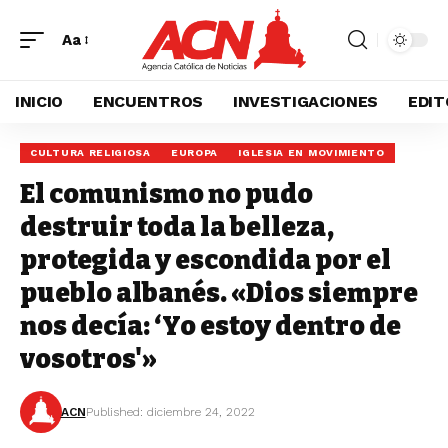
Aa
INICIO
ENCUENTROS
INVESTIGACIONES
EDIT
CULTURA RELIGIOSA
EUROPA
IGLESIA EN MOVIMIENTO
El comunismo no pudo
destruir toda la belleza,
protegida y escondida por el
pueblo albanés. «Dios siempre
nos decía: ‘Yo estoy dentro de
vosotros'»
ACN
Published: diciembre 24, 2022