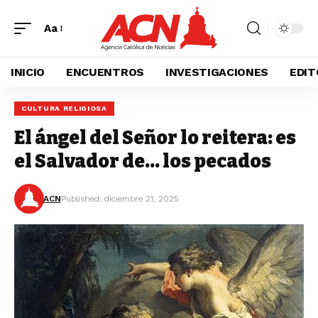
Aa
INICIO
ENCUENTROS
INVESTIGACIONES
EDIT
CULTURA RELIGIOSA
El ángel del Señor lo reitera: es
el Salvador de… los pecados
ACN
Published: diciembre 21, 2025