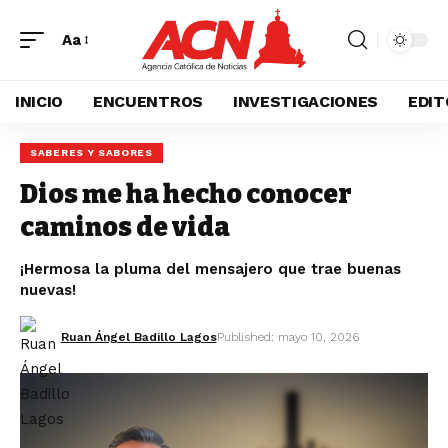
Aa
INICIO
ENCUENTROS
INVESTIGACIONES
EDIT
SABERES Y SABORES
Dios me ha hecho conocer
caminos de vida
¡Hermosa la pluma del mensajero que trae buenas
nuevas!
Ruan Ángel Badillo Lagos
Published: mayo 10, 2026