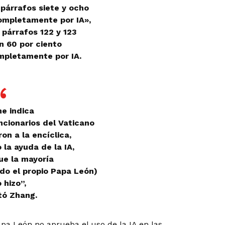
párrafos siete y ocho
mpletamente por IA»,
 párrafos 122 y 123
n 60 por ciento
mpletamente por IA.
e indica
ncionarios del Vaticano
on a la encíclica,
 la ayuda de la IA,
ue la mayoría
do el propio Papa León)
 hizo”,
ó Zhang.
apa León no aprueba el uso de la IA en las