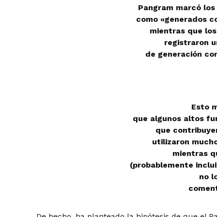
Pangram marcó los 
como «generados co
mientras que los
registraron u
de generación co
Esto m
que algunos altos fu
que contribuyer
utilizaron mucho
mientras q
(probablemente inclui
no lo
coment
De hecho, ha planteado la hipótesis de que el P