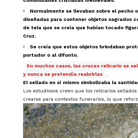
comunidades cristianas medievales.
Normalmente se llevaban sobre el pecho o
diseñadas para contener objetos sagrados c
de tela que se creía que habían tocado figu
Cruz.
Se creía que estos objetos brindaban prote
portador o al difunto.
En muchos casos, las cruces relicario se s
y nunca se pretendía reabrirlas
.
El sellado en sí mismo simbolizaba la santida
Los estudiosos creen que los relicarios sellado
crearse para contextos funerarios, lo que reforz