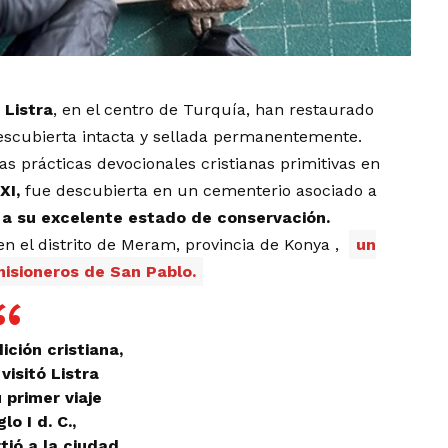
 Listra
, en el centro de Turquía, han restaurado
scubierta intacta y sellada permanentemente.
as prácticas devocionales cristianas primitivas en
XI,
fue descubierta en un cementerio asociado a
 a su excelente estado de conservación.
en el distrito de Meram,
provincia de Konya
,
un
misioneros de San Pablo.
ición cristiana,
visitó Listra
 primer viaje
glo I d. C.,
tió a la ciudad