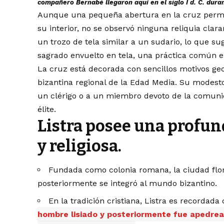
compañero Bernabé llegaron aquí en el siglo I d. C. dura
Aunque una pequeña abertura en la cruz permit
su interior, no se observó ninguna reliquia clar
un trozo de tela similar a un sudario, lo que s
sagrado envuelto en tela, una práctica común en
La cruz está decorada con sencillos motivos geo
bizantina regional de la Edad Media. Su modest
un clérigo o a un miembro devoto de la comunid
élite.
Listra posee una profun
y religiosa.
Fundada como colonia romana, la ciudad flor
posteriormente se integró al mundo bizantino.
En la tradición cristiana, Listra es recordad
hombre lisiado y posteriormente fue apedread