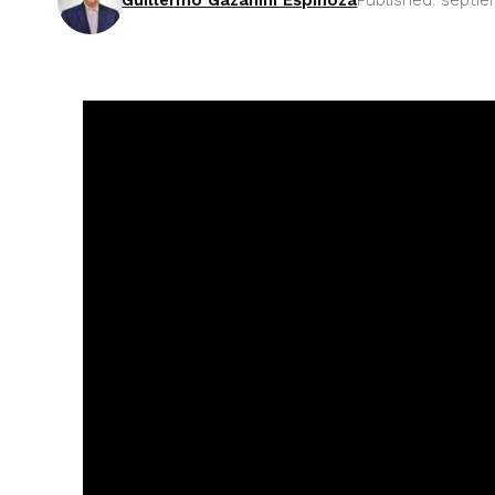
Guillermo Gazanini Espinoza
Published: septie