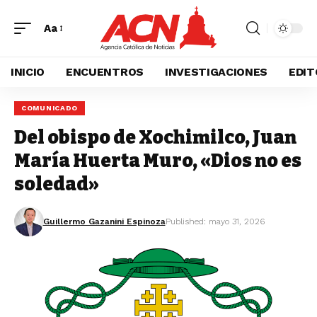
Aa
INICIO
ENCUENTROS
INVESTIGACIONES
EDIT
COMUNICADO
Del obispo de Xochimilco, Juan
María Huerta Muro, «Dios no es
soledad»
Guillermo Gazanini Espinoza
Published: mayo 31, 2026