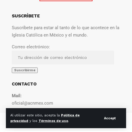
SUSCRÍBETE
Suscríbete para estar al tanto de lo que acontece en la
Iglesia Católica en México y el mundo.
Correo electrónico:
CONTACTO
Mail:
oficial@acnmex.com
Al utilizar este sitio, acepta la
Política de
Accept
© 2022 Agencia Católica de Noticias. Todos los derechos
privacidad
y los
Términos de uso
.
reservados.