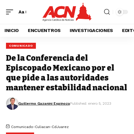
Aa
INICIO
ENCUENTROS
INVESTIGACIONES
EDIT
COMUNICADO
De la Conferencia del
Episcopado Mexicano por el
que pide a las autoridades
mantener estabilidad nacional
Guillermo Gazanini Espinoza
Published: enero 5, 2023
Comunicado-Culiacan-CdJuarez