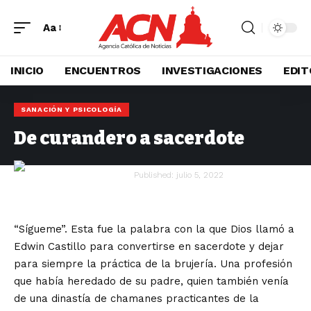
Aa
INICIO
ENCUENTROS
INVESTIGACIONES
EDIT
SANACIÓN Y PSICOLOGÍA
De curandero a sacerdote
Psic. Octavio Escobar
Published: julio 5, 2022
“Sígueme”. Esta fue la palabra con la que Dios llamó a
Edwin Castillo para convertirse en sacerdote y dejar
para siempre la práctica de la brujería. Una profesión
que había heredado de su padre, quien también venía
de una dinastía de chamanes practicantes de la