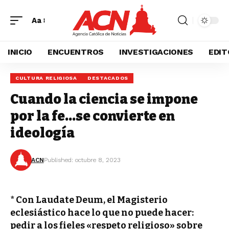
Aa
INICIO
ENCUENTROS
INVESTIGACIONES
EDIT
CULTURA RELIGIOSA
DESTACADOS
Cuando la ciencia se impone
por la fe…se convierte en
ideología
ACN
Published: octubre 8, 2023
* Con Laudate Deum, el Magisterio
eclesiástico hace lo que no puede hacer:
pedir a los fieles «respeto religioso» sobre