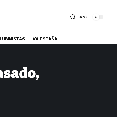
Aa
LUMNISTAS
¡VA ESPAÑA!
asado,