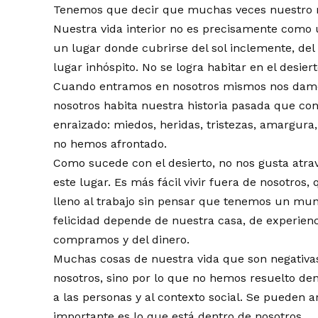
Tenemos que decir que muchas veces nuestro mu
Nuestra vida interior no es precisamente como un
un lugar donde cubrirse del sol inclemente, del 
lugar inhóspito. No se logra habitar en el desiert
Cuando entramos en nosotros mismos nos damo
nosotros habita nuestra historia pasada que co
enraizado: miedos, heridas, tristezas, amargura,
no hemos afrontado.
Como sucede con el desierto, no nos gusta atrav
este lugar. Es más fácil vivir fuera de nosotros, 
lleno al trabajo sin pensar que tenemos un mund
felicidad depende de nuestra casa, de experie
compramos y del dinero.
Muchas cosas de nuestra vida que son negativas
nosotros, sino por lo que no hemos resuelto den
a las personas y al contexto social. Se pueden 
importante es lo que está dentro de nosotros.