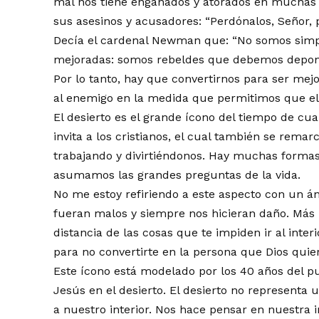
mal nos tiene engañados y atorados en muchas c
sus asesinos y acusadores: “Perdónalos, Señor,
Decía el cardenal Newman que: “No somos simp
mejoradas: somos rebeldes que debemos depone
Por lo tanto, hay que convertirnos para ser me
al enemigo en la medida que permitimos que el 
El desierto es el grande ícono del tiempo de cu
invita a los cristianos, el cual también se remar
trabajando y divirtiéndonos. Hay muchas formas
asumamos las grandes preguntas de la vida.
No me estoy refiriendo a este aspecto con un án
fueran malos y siempre nos hicieran daño. Más 
distancia de las cosas que te impiden ir al inter
para no convertirte en la persona que Dios quie
Este ícono está modelado por los 40 años del pue
Jesús en el desierto. El desierto no representa
a nuestro interior. Nos hace pensar en nuestra i