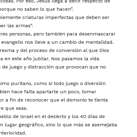
osas. Por eso, Jesús llega a decir respecto de
 porque no saben lo que hacen”.
lemente criaturas imperfectas que deben ser
r las armas”.
jores personas, pero también para desenmascarar
evangelio nos lleve a un cambio de mentalidad.
aresma y del proceso de conversión al que Dios
ca en este año jubilar. Nos pasamos la vida
 de juego y distracción que provocan que no
imo puritano, como si todo juego o diversión
bien hace falta apartarte un poco, tomar
ior a fin de reconocer que el demonio te tienta
re que seas.
blo de Israel en el desierto y los 40 días de
 un lugar geográfico, sino lo que más se asemejaba
nterioridad.