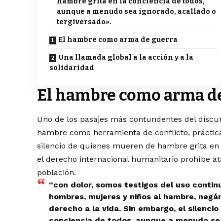
hambre grita en la conciencia de todos,
aunque a menudo sea ignorado, acallado o
tergiversado».
El hambre como arma de guerra
Una llamada global a la acción y a la
solidaridad
El hambre como arma d
Uno de los pasajes más contundentes del discu
hambre como herramienta de conflicto, práctica
silencio de quienes mueren de hambre grita en l
el derecho internacional humanitario prohíbe at
población.
“con dolor, somos testigos del uso contin
hombres, mujeres y niños al hambre, negá
derecho a la vida. Sin embargo, el silenci
conciencia de todos, aunque a menudo sea