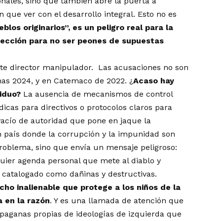
onales, sino que también abre la puerta a
 que ver con el desarrollo integral. Esto no es
eblos originarios”, es un peligro real para la
tección para no ser peones de supuestas
este director manipulador. Las acusaciones no son
enas 2024, y en Catemaco de 2022. ¿
Acaso hay
viduo?
La ausencia de mecanismos de control
icas para directivos o protocolos claros para
 vacío de autoridad que pone en jaque la
un país donde la corrupción y la impunidad son
problema, sino que envía un mensaje peligroso:
uier agenda personal que mete al diablo y
n catalogado como dañinas y destructivas.
echo inalienable que protege a los niños de la
 en la razón
. Y es una llamada de atención que
 paganas propias de ideologías de izquierda que