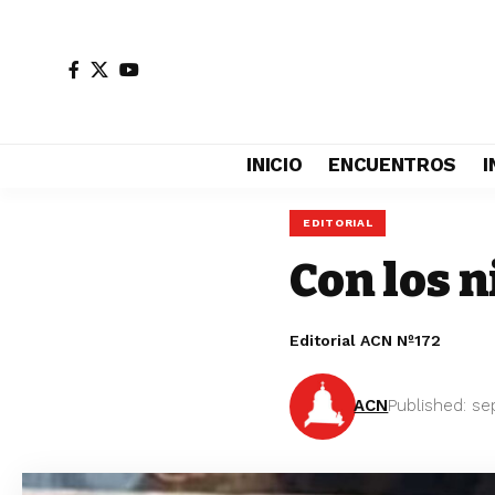
INICIO
ENCUENTROS
I
EDITORIAL
Con los n
Editorial ACN Nº172
ACN
Published: se