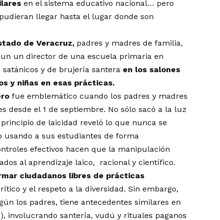
ilares
en el sistema educativo nacional… pero
pudieran llegar hasta el lugar donde son
Estado de Veracruz,
padres y madres de familia,
e un un director de una escuela primaria en
s satánicos y de brujería santera
en los salones
s y niñas en esas prácticas.
ero
fue emblemático cuando los padres y madres
ses desde el 1 de septiembre. No sólo sacó a la luz
 principio de laicidad reveló lo que nunca se
o usando a sus estudiantes de forma
ontroles efectivos hacen que la manipulación
ados al aprendizaje laico, racional y científico.
rmar ciudadanos libres de prácticas
tico y el respeto a la diversidad. Sin embargo,
gún los padres, tiene antecedentes similares en
), involucrando santería, vudú y rituales paganos