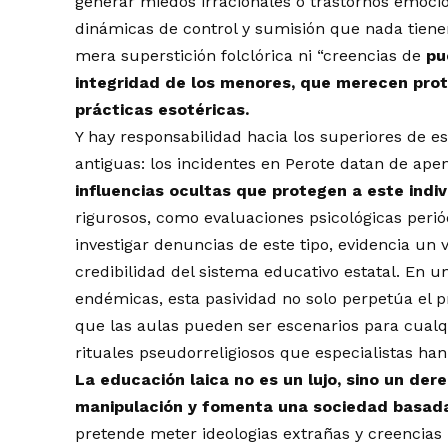
generar miedos irracionales o trastornos emoci
dinámicas de control y sumisión que nada tienen
mera superstición folclórica ni “creencias de
pu
integridad de los menores, que merecen pro
prácticas esotéricas.
Y hay responsabilidad hacia los superiores de 
antiguas: los incidentes en Perote datan de ap
influencias ocultas que protegen a este indi
rigurosos, como evaluaciones psicológicas periód
investigar denuncias de este tipo, evidencia un
credibilidad del sistema educativo estatal. En 
endémicas, esta pasividad no solo perpetúa el 
que las aulas pueden ser escenarios para cualq
rituales pseudorreligiosos que especialistas ha
La educación laica no es un lujo, sino un der
manipulación y fomenta una sociedad basada
pretende meter ideologias extrañas y creencias