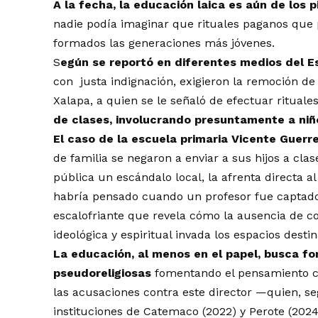
A la fecha, la educación laica es aún de los p
nadie podía imaginar que rituales paganos que 
formados las generaciones más jóvenes.
S
egún se reportó en diferentes medios del 
con justa indignación, exigieron la remoción d
Xalapa, a quien se le señaló de efectuar rituale
de clases, involucrando presuntamente a niño
El caso de la escuela primaria Vicente Guerr
de familia se negaron a enviar a sus hijos a cla
pública un escándalo local, la afrenta directa al
habría pensado cuando un profesor fue captad
escalofriante que revela cómo la ausencia de c
ideológica y espiritual invada los espacios destin
La educación, al menos en el papel, busca fo
pseudoreligiosas
fomentando el pensamiento crí
las acusaciones contra este director —quien, se
instituciones de Catemaco (2022) y Perote (2024