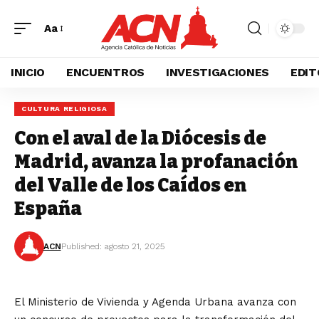
Aa
INICIO
ENCUENTROS
INVESTIGACIONES
EDIT
CULTURA RELIGIOSA
Con el aval de la Diócesis de
Madrid, avanza la profanación
del Valle de los Caídos en
España
ACN
Published: agosto 21, 2025
El Ministerio de Vivienda y Agenda Urbana avanza con