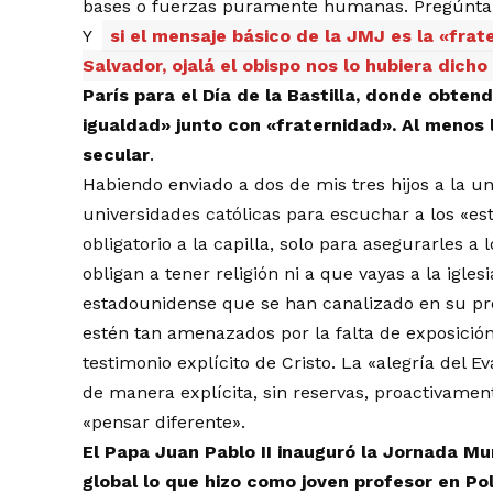
bases o fuerzas puramente humanas. Pregúntale
Y
si el mensaje básico de la JMJ es la «frat
Salvador, ojalá el obispo nos lo hubiera dicho
París para el Día de la Bastilla, donde obtend
igualdad» junto con «fraternidad». Al menos 
secular
.
Habiendo enviado a dos de mis tres hijos a la uni
universidades católicas para escuchar a los «e
obligatorio a la capilla, solo para asegurarles 
obligan a tener religión ni a que vayas a la iglesi
estadounidense que se han canalizado en su pro
estén tan amenazados por la falta de exposición
testimonio explícito de Cristo. La «alegría del
de manera explícita, sin reservas, proactivamente
«pensar diferente».
El Papa Juan Pablo II inauguró la Jornada Mu
global lo que hizo como joven profesor en Po