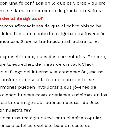
 con una fe confiada en lo que es y cree y quiere
ión», se llama un momento de gracia, un Kairos.
ardenal designado?
hemos afirmaciones de que el pobre obispo ha
, leído fuera de contexto o alguna otra invención
dalosa. Si se ha traducido mal, aclararlo: el
do «proselitismo», pues dos comentarios. Primero,
re la estrechez de miras de un Jack Chick
n el fuego del infierno y la condenación, eso no
onsidere unirse a la fe que, con suerte, se
ormones pueden involucrar a sus jóvenes de
haciendo buenas cosas cristianas anónimas en los
partir conmigo sus “buenas noticias” de José
ir nuestra fe?
 sea una teología nueva para el obispo Aguiar,
nsaje católico explícito bajo un cesto de