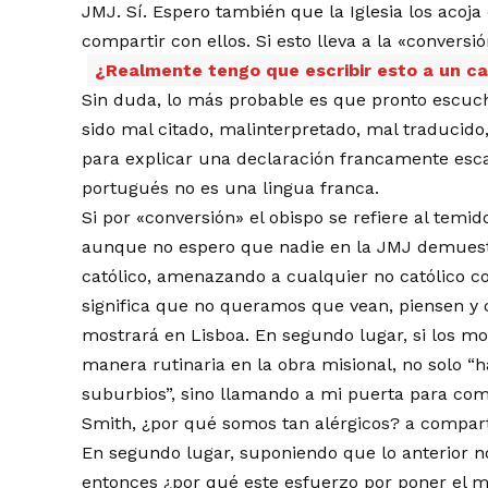
JMJ. Sí. Espero también que la Iglesia los acoja
compartir con ellos. Si esto lleva a la «convers
¿Realmente tengo que escribir esto a un c
Sin duda, lo más probable es que pronto escuc
sido mal citado, malinterpretado, mal traducido
para explicar una declaración francamente escan
portugués no es una lingua franca.
Si por «conversión» el obispo se refiere al temi
aunque no espero que nadie en la JMJ demuest
católico, amenazando a cualquier no católico co
significa que no queramos que vean, piensen y c
mostrará en Lisboa. En segundo lugar, si los m
manera rutinaria en la obra misional, no solo “
suburbios”, sino llamando a mi puerta para com
Smith, ¿por qué somos tan alérgicos? a compart
En segundo lugar, suponiendo que lo anterior no
entonces ¿por qué este esfuerzo por poner el me