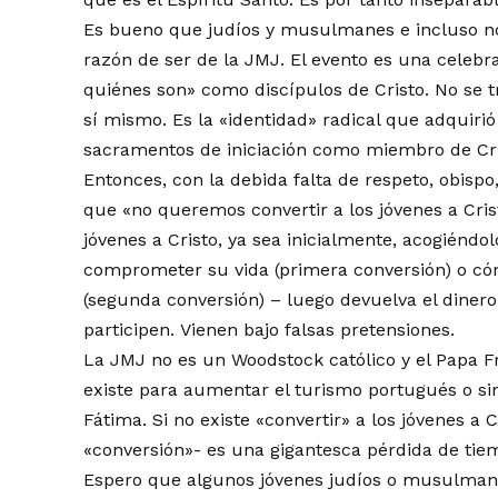
Es bueno que judíos y musulmanes e incluso no 
razón de ser de la JMJ. El evento es una celebra
quiénes son» como discípulos de Cristo. No se tr
sí mismo. Es la «identidad» radical que adquiri
sacramentos de iniciación como miembro de Cri
Entonces, con la debida falta de respeto, obisp
que «no queremos convertir a los jóvenes a Crist
jóvenes a Cristo, ya sea inicialmente, acogiéndol
comprometer su vida (primera conversión) o có
(segunda conversión) – luego devuelva el diner
participen. Vienen bajo falsas pretensiones.
La JMJ no es un Woodstock católico y el Papa F
existe para aumentar el turismo portugués o s
Fátima. Si no existe «convertir» a los jóvenes a 
«conversión»- es una gigantesca pérdida de tie
Espero que algunos jóvenes judíos o musulmanes