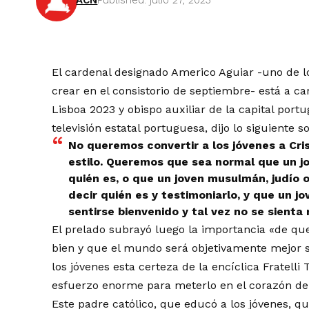
ACN
Published: julio 27, 2023
El cardenal designado Americo Aguiar -uno de l
crear en el consistorio de septiembre- está a c
Lisboa 2023 y obispo auxiliar de la capital portu
televisión estatal portuguesa, dijo lo siguiente s
No queremos convertir a los jóvenes a Crist
estilo. Queremos que sea normal que un jov
quién es, o que un joven musulmán, judío 
decir quién es y testimoniarlo, y que un jo
sentirse bienvenido y tal vez no se sienta
El prelado subrayó luego la importancia «de qu
bien y que el mundo será objetivamente mejor 
los jóvenes esta certeza de la encíclica Fratelli 
esfuerzo enorme para meterlo en el corazón de
Este padre católico, que educó a los jóvenes, qui