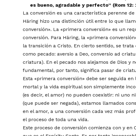
es bueno, agradable y perfecto” (Rom 12: 
La conversión es una característica perenne de 
Häring hizo una distinción útil entre lo que ll
conversión». La «primera conversión» es un requ
conversión. Para Häring, la «primera conversión»
la transición a Cristo. En cierto sentido, se tra
como pecado: aversio a Deo, conversio ad criatu
criatura). En el pecado nos alejamos de Dios y 
fundamental, por tanto, significa pasar de criatu
Esta «primera conversión» debe ser seguida en 
mortal y la vida espiritual son simplemente inc
(es decir, el amor) no pueden coexistir: ni uno 
(que puede ser negada), estamos llamados con
en el amor, a una conversión cada vez más prof
el proceso de toda una vida.
Este proceso de conversión comienza con y en Cri
que es el Espíritu Santo. Es por tanto inseparab