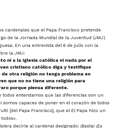
os cardenales que el Papa Francisco pretende
argo de la Jornada Mundial de la Juventud (JMJ)
guesa. En una entrevista del 6 de julio con la
obre la JMJ:
o ni a la Iglesia católica ni nada por el
en cristiano católico diga y testifique
o de otra religión no tenga problema en
ven que no no tiene una religión para
 raro porque piensa diferente.
e todos entendamos que las diferencias son un
si somos capaces de poner en el corazón de todos
Tutti [del Papa Francisco], que el El Papa hizo un
 todos».
siera decirle al cardenal designado: ¡Basta! ¡Es