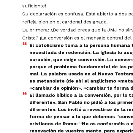
suficiente!
Su declaración es confusa. Está abierto a dos po
refleja bien en el cardenal designado.
La primera: ¿De verdad crees que la JMJ no sirv
Cristo? ¡La conversión es el mensaje central del 
El catolicismo toma a la persona humana t
necesitada de redención. La Iglesia lo a
curación, que exige conversión. La convers
porque el problema fundamental de las pe
mal. La palabra usada en el Nuevo Testam
es metanoiete (de ahí el anglicismo «meta
«cambiar de opinión», «cambiar tu forma 
El llamado bíblico a la conversión, por lo
diferente». San Pablo no pidió a los prime
diferente». Los invitó a revestirse de la me
forma de pensar a la que debemos “conver
cristianos de Roma: “No os conforméis a 
renovación de vuestra mente, para experim