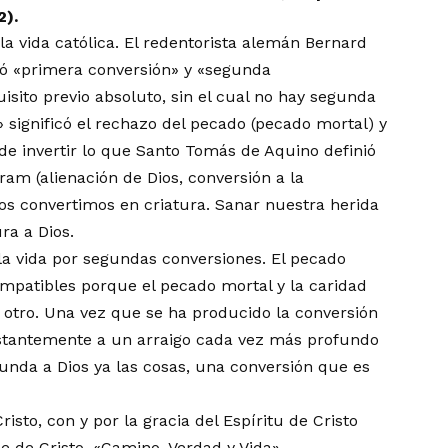
2).
la vida católica. El redentorista alemán Bernard
amó «primera conversión» y «segunda
isito previo absoluto, sin el cual no hay segunda
 significó el rechazo del pecado (pecado mortal) y
ta de invertir lo que Santo Tomás de Aquino definió
ram (alienación de Dios, conversión a la
nos convertimos en criatura. Sanar nuestra herida
ra a Dios.
la vida por segundas conversiones. El pecado
ompatibles porque el pecado mortal y la caridad
ni otro. Una vez que se ha producido la conversión
stantemente a un arraigo cada vez más profundo
unda a Dios ya las cosas, una conversión que es
sto, con y por la gracia del Espíritu de Cristo
le de Cristo, «Camino, Verdad y Vida».