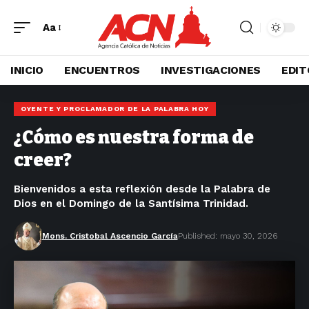
Aa
INICIO
ENCUENTROS
INVESTIGACIONES
EDIT
OYENTE Y PROCLAMADOR DE LA PALABRA HOY
¿Cómo es nuestra forma de
creer?
Bienvenidos a esta reflexión desde la Palabra de
Dios en el Domingo de la Santísima Trinidad.
Mons. Cristobal Ascencio García
Published: mayo 30, 2026