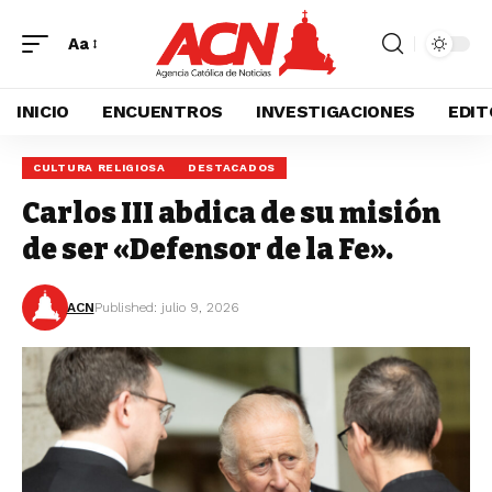
Aa
INICIO
ENCUENTROS
INVESTIGACIONES
EDIT
CULTURA RELIGIOSA
DESTACADOS
Carlos III abdica de su misión
de ser «Defensor de la Fe».
ACN
Published: julio 9, 2026