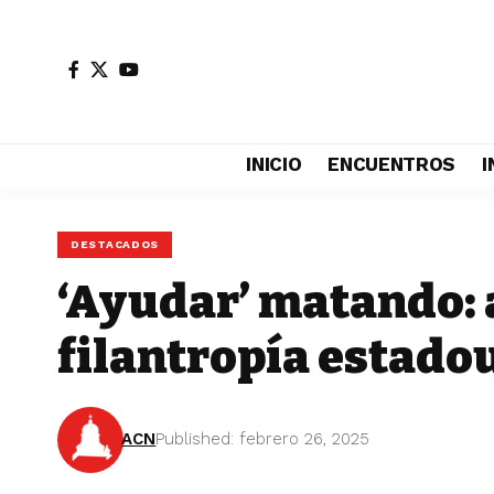
INICIO
ENCUENTROS
I
DESTACADOS
‘Ayudar’ matando: a
filantropía estado
ACN
Published: febrero 26, 2025