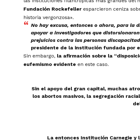
las instituciones filantrópicas más grandes de
Fundación Rockefeller
esparcieron ceniza sob
historia vergonzosa».
No hay excusa, entonces o ahora, para la d
apoyar a investigadores que distorsionaron 
prejuicios contra las personas discapacitad
presidente de la institución fundada por el
Sin embargo,
la afirmación sobre la “disposic
eufemismo evidente
en este caso.
Sin el apoyo del gran capital, muchas atr
los abortos masivos, la segregación racia
del
La entonces Institución Carnegie y 