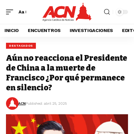
Aa
INICIO
ENCUENTROS
INVESTIGACIONES
EDIT
DESTACADOS
Aún no reacciona el Presidente
de China a la muerte de
Francisco ¿Por qué permanece
en silencio?
ACN
Published: abril 25, 2025