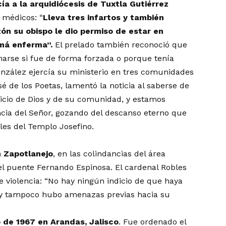
ía a la arquidiócesis de Tuxtla Gutiérrez
 médicos: “
Lleva tres infartos y también
ón su obispo le dio permiso de estar en
amá enferma”.
El prelado también reconoció que
narse si fue de forma forzada o porque tenía
onzález ejercía su ministerio en tres comunidades
sé de los Poetas, lamentó la noticia al saberse de
rvicio de Dios y de su comunidad, y estamos
cia del Señor, gozando del descanso eterno que
les del Templo Josefino.
n Zapotlanejo
, en las colindancias del área
el puente Fernando Espinosa. El cardenal Robles
e violencia: “No hay ningún indicio de que haya
e y tampoco hubo amenazas previas hacia su
 de 1967 en Arandas, Jalisco
. Fue ordenado el