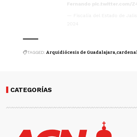
Fernando
pic.twitter.com/
— Fiscalía del Estado de Jali
2024
TAGGED:
Arquidiócesis de Guadalajara
cardenal
CATEGORÍAS