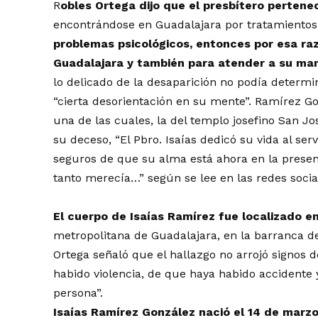
R
obles Ortega dijo que el presbítero pertenec
encontrándose en Guadalajara por tratamientos
problemas psicológicos, entonces por esa raz
Guadalajara y también para atender a su m
lo delicado de la desaparición no podía determi
“cierta desorientación en su mente”. Ramírez G
una de las cuales, la del templo josefino San Jo
su deceso, “El Pbro. Isaías dedicó su vida al se
seguros de que su alma está ahora en la presen
tanto merecía…” según se lee en las redes socia
El cuerpo de Isaías Ramírez fue localizado e
metropolitana de Guadalajara, en la barranca d
Ortega señaló que el hallazgo no arrojó signos d
habido violencia, de que haya habido accident
persona”.
Isaías Ramírez González nació el 14 de marzo