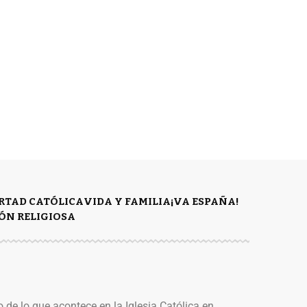
ERTAD CATÓLICA
VIDA Y FAMILIA
¡VA ESPAÑA!
ÓN RELIGIOSA
o de lo que acontece en la Iglesia Católica en