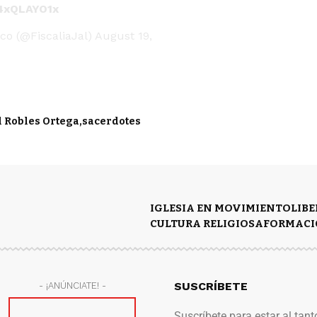
Z4xQLAYO1x
sco (@FiscaliaJal)
August 19,
 Robles Ortega
sacerdotes
IGLESIA EN MOVIMIENTO
LIB
CULTURA RELIGIOSA
FORMACI
SUSCRÍBETE
- ¡ANÚNCIATE! -
Suscríbete para estar al tant