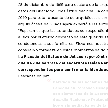
28 de diciembre de 1995 para el clero de la arq
datos del Directorio Eclesiástico Nacional, la c
2010 para estar ausente de su arquidiócesis sin 
arquidiócesis de Guadalajara exhortó a las auto
“Esperamos que las autoridades correspondient
a Dios por el eterno descanso de este querido 
condolencias a sus familiares. Elevamos nuestr
consuelo y fortaleza en estos momentos de dolo
L
a Fiscalía del Estado de Jalisco reportó el 
que de que se trate del sacerdote Isaías Ra
correspondientes para confirmar la identida
Descanse en paz.
Derivado de las acciones de
Especial en Personas Desap
con elementos de la Secret
Guardia Nacional y Protecció
hoy en inmediaciones de la