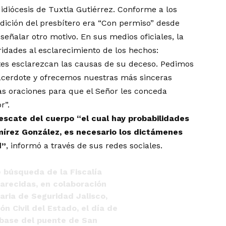
uidiócesis de Tuxtla Gutiérrez. Conforme a los
ondición del presbítero era “Con permiso” desde
señalar otro motivo. En sus medios oficiales, la
ridades al esclarecimiento de los hechos:
es esclarezcan las causas de su deceso. Pedimos
sacerdote y ofrecemos nuestras más sinceras
as oraciones para que el Señor les conceda
r”.
rescate del cuerpo “el cual hay probabilidades
mírez González, es necesario los dictámenes
d”
, informó a través de sus redes sociales.
 búsqueda de la Fiscalía
arecidas, en colaboración
aria de Seguridad Jalisco,
n Civil del Estado, el día de
 base del puente de San