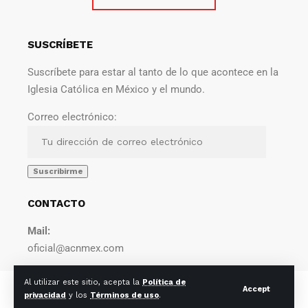
SUSCRÍBETE
Suscríbete para estar al tanto de lo que acontece en la
Iglesia Católica en México y el mundo.
Correo electrónico:
CONTACTO
Mail:
oficial@acnmex.com
Al utilizar este sitio, acepta la
Política de
© 2022 Agencia Católica de Noticias. Todos los derechos
Accept
privacidad
y los
Términos de uso
.
reservados.