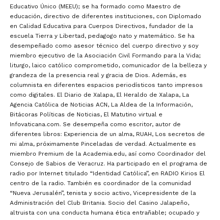
Educativo Único (MEEU); se ha formado como Maestro de
educación, directivo de diferentes instituciones, con Diplomado
en Calidad Educativa para Cuerpos Directivos, fundador de la
escuela Tierra y Libertad, pedagogo nato y matemático. Se ha
desempeñado como asesor técnico del cuerpo directivo y soy
miembro ejecutivo de la Asociación Civil Formando para la Vida;
liturgo, laico católico comprometido, comunicador de la belleza y
grandeza de la presencia real y gracia de Dios. Además, es
columnista en diferentes espacios periodísticos tanto impresos
como digitales. El Diario de Xalapa, El Heraldo de Xalapa, La
Agencia Católica de Noticias ACN, La Aldea de la Información,
Bitácoras Políticas de Noticias, El Matutino virtual e
Infovaticana.com. Se desempeña como escritor, autor de
diferentes libros: Experiencia de un alma, RUAH, Los secretos de
mi alma, próximamente Pinceladas de verdad. Actualmente es
miembro Premium de la Academia.edu, así como Coordinador del
Consejo de Sabios de Veracruz. Ha participado en el programa de
radio por Internet titulado “Identidad Católica”, en RADIO Kirios El
centro de la radio. También es coordinador de la comunidad
“Nueva Jerusalén”, tenista y socio activo, Vicepresidente de la
Administración del Club Britania. Socio del Casino Jalapeño,
altruista con una conducta humana ética entrañable; ocupado y