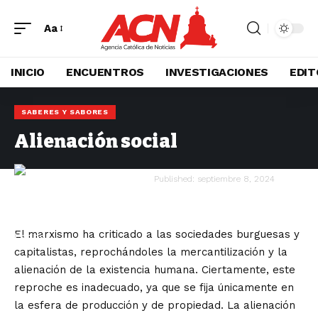
Aa
INICIO
ENCUENTROS
INVESTIGACIONES
EDIT
SABERES Y SABORES
Alienación social
Ruan Ángel Badillo Lagos
Published: septiembre 8, 2024
El marxismo ha criticado a las sociedades burguesas y
capitalistas, reprochándoles la mercantilización y la
alienación de la existencia humana. Ciertamente, este
reproche es inadecuado, ya que se fija únicamente en
la esfera de producción y de propiedad. La alienación