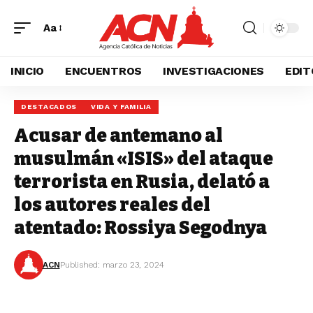
Aa
INICIO
ENCUENTROS
INVESTIGACIONES
EDIT
DESTACADOS
VIDA Y FAMILIA
Acusar de antemano al
musulmán «ISIS» del ataque
terrorista en Rusia, delató a
los autores reales del
atentado: Rossiya Segodnya
ACN
Published: marzo 23, 2024