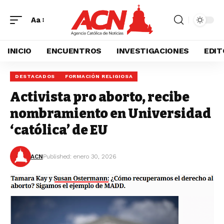
Aa
INICIO
ENCUENTROS
INVESTIGACIONES
EDIT
DESTACADOS
FORMACIÓN RELIGIOSA
Activista pro aborto, recibe
nombramiento en Universidad
‘católica’ de EU
ACN
Published: enero 30, 2026