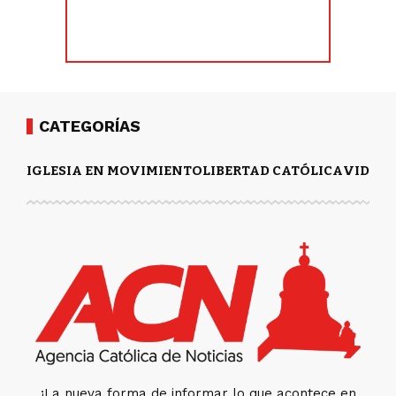
CATEGORÍAS
IGLESIA EN MOVIMIENTO
LIBERTAD CATÓLICA
VIDA Y
¡La nueva forma de informar lo que acontece en