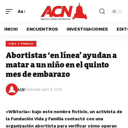
Aa
INICIO
ENCUENTROS
INVESTIGACIONES
EDIT
VIDA Y FAMILIA
Abortistas ‘en línea’ ayudan a
matar a un niño en el quinto
mes de embarazo
ACN
Published: abril 3, 2025
«Wiktoria»: bajo este nombre ficticio, un activista de
la Fundación Vida y Familia contactó con una
organización abortista para verificar cómo operan